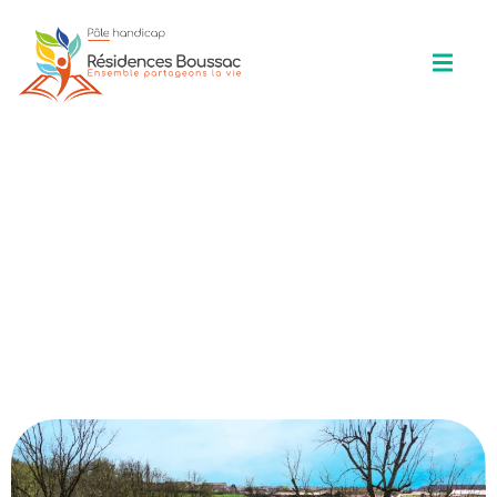
FAM-FAS « Le Château de la Forge
» Rambervillers (88)