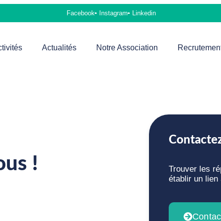
Facebook
Instagram
Linkedin
tivités
Actualités
Notre Association
Recrutemen
Contacte
ous !
Trouver les r
établir un lie
Contac