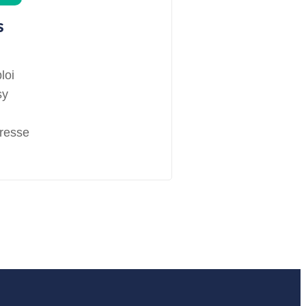
s
loi
sy
presse