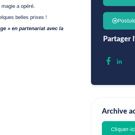
a magie a opéré.
lques belles prises !
Postul
e » en partenariat avec la
Partager l'
Archive ac
Cliquer-ic