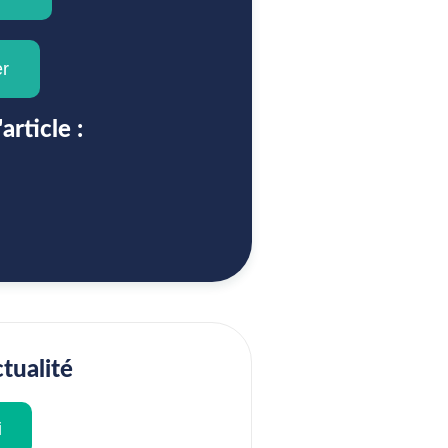
er
article :
tualité
i