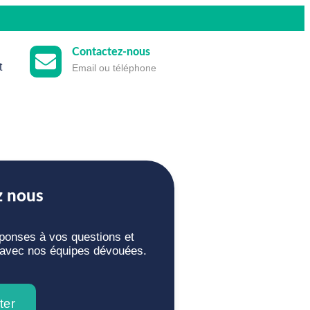
Contactez-nous
t
Email ou téléphone
z nous
éponses à vos questions et
n avec nos équipes dévouées.
ter